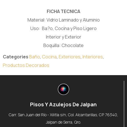
FICHA TECNICA
Material: Vidrio Laminado y Aluminio
Uso: Ba?o, Cocina y Piso Ligero
Interior y Exterior
Boquilla: Chocolate
Categories
Baño
,
Cocina
,
Exteriores
,
Interiores
,
Productos Decorados
Pisos Y Azulejos De Jalpan
Carr. San Juan del Río - Xilitla s/n, Col. Alcantarillas, CP. 76340,
Jalpan de Serra, Qro.