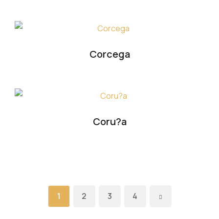
Corcega
Coru?a
1
2
3
4