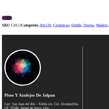
Cotiza
SKU
GSG1
Categories
20x120
,
Ceramicos
,
Daltile
,
Duelas
,
Madera
Pisos Y Azulejos De Jalpan
Carr. San Juan del Río - Xilitla s/n, Col. Alcantarillas,
CP. 76340, Jalpan de Serra, Qro.