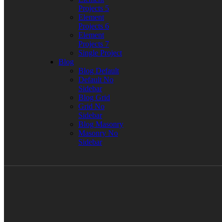
Projects 5
Element
Projects 6
Element
Projects 7
Single Project
Blog
Blog Default
Default No
Sidebar
Blog Grid
Grid No
Sidebar
Blog Masonry
Masonry No
Sidebar