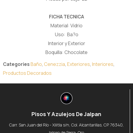
FICHA TECNICA
Material: Vidrio
Uso: Ba?o
Interior y Exterior
Boquilla: Chocolate
Categories
Baño
,
Cenezzia
,
Exteriores
,
Interiores
,
Productos Decorados
Pisos Y Azulejos De Jalpan
Carr. San Juan del Río - Xilitla s/n, Col. Alcantarillas, CP. 76340,
Jalpan de Serra, Qro.