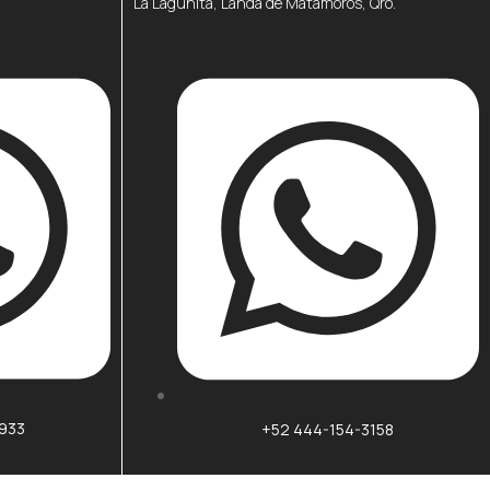
La Lagunita, Landa de Matamoros, Qro.
6933
+52 444-154-3158