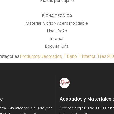
Piezas por caja: 6
FICHA TECNICA
Material: Vidrio y Acero Inoxidable
Uso: Ba?o
Interior
Boquilla: Gris
ategories
Productos Decorados
,
T Baño
,
T Interior
,
Tiles 20
re
Acabados y Materiales 
erra - Río Verde s/n, Col. Arroyo de
Heroico Colegio Militar 880, El Pu