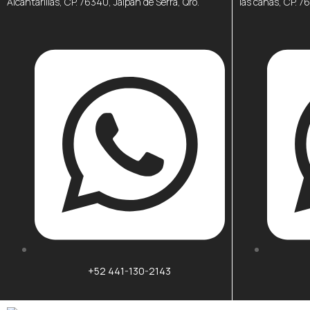
Alcantarillas, CP. 76340, Jalpan de Serra, Qro.
las cañas, CP. 7
+52 441-130-2143