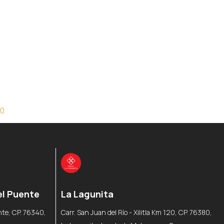
00
el Puente
La Lagunita
ente, CP. 76340,
Carr. San Juan del Río - Xilitla Km 120, CP. 76380,