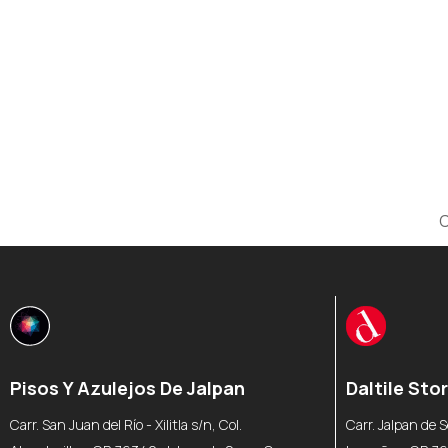
C
Pisos Y Azulejos De Jalpan
Daltile Sto
Carr. San Juan del Río - Xilitla s/n, Col.
Carr. Jalpan de S