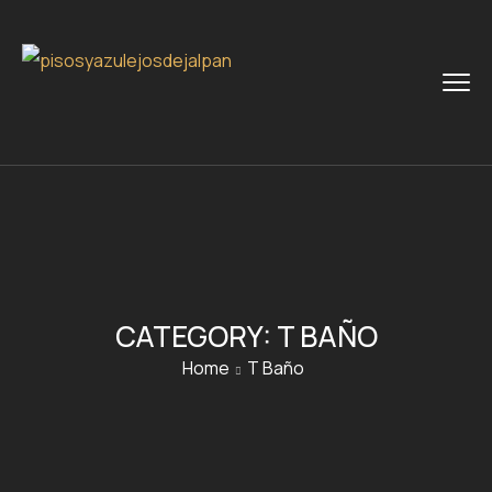
CATEGORY:
T BAÑO
Home
T Baño