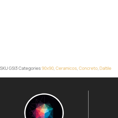
SKU
GSI3
Categories
90x90
,
Ceramicos
,
Concreto
,
Daltile