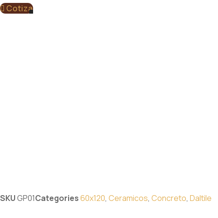
Cotiza
SKU
GP01
Categories
60x120
,
Ceramicos
,
Concreto
,
Daltile