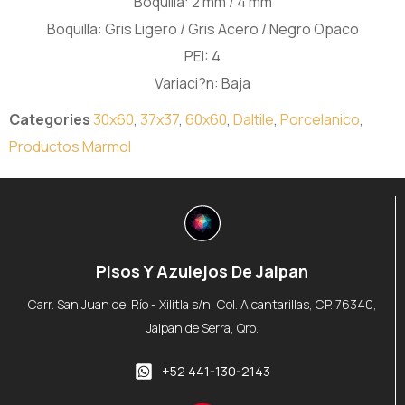
Boquilla: 2 mm / 4 mm
Boquilla: Gris Ligero / Gris Acero / Negro Opaco
PEI: 4
Variaci?n: Baja
Categories
30x60
,
37x37
,
60x60
,
Daltile
,
Porcelanico
,
Productos Marmol
Pisos Y Azulejos De Jalpan
Carr. San Juan del Río - Xilitla s/n, Col. Alcantarillas, CP. 76340,
Jalpan de Serra, Qro.
+52 441-130-2143