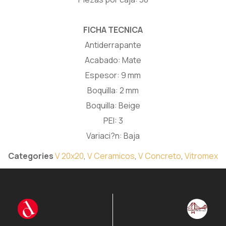
FICHA TECNICA
Antiderrapante
Acabado: Mate
Espesor: 9 mm
Boquilla: 2 mm
Boquilla: Beige
PEI: 3
Variaci?n: Baja
Categories
V 20x20
,
V Ceramicos
,
V Concreto
,
Vitromex