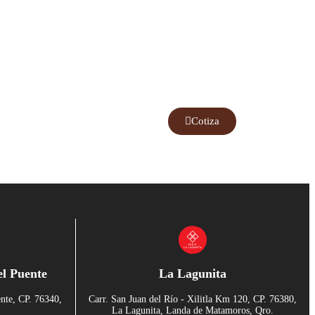
Cotiza
el Puente
La Lagunita
ente, CP. 76340,
Carr. San Juan del Río - Xilitla Km 120, CP. 76380,
.
La Lagunita, Landa de Matamoros, Qro.