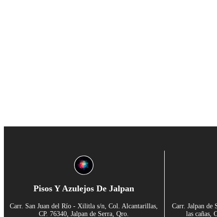
Pisos Y Azulejos De Jalpan
Carr. San Juan del Río - Xilitla s/n, Col. Alcantarillas,
Carr. Jalpan de 
CP. 76340, Jalpan de Serra, Qro.
las cañas, 