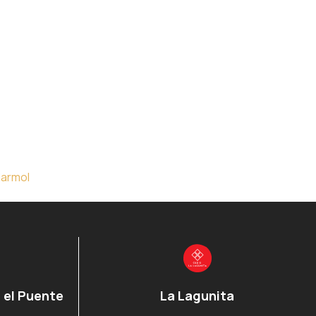
armol
 el Puente
La Lagunita