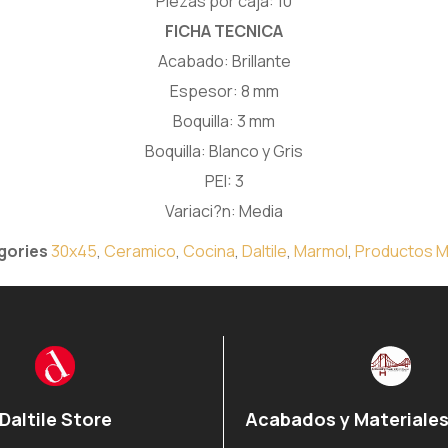
Piezas por caja: 10
FICHA TECNICA
Acabado: Brillante
Espesor: 8 mm
Boquilla: 3 mm
Boquilla: Blanco y Gris
PEI: 3
Variaci?n: Media
gories
30x45
,
Ceramico
,
Cocina
,
Daltile
,
Marmol
,
Productos M
Daltile Store
Acabados y Materiales