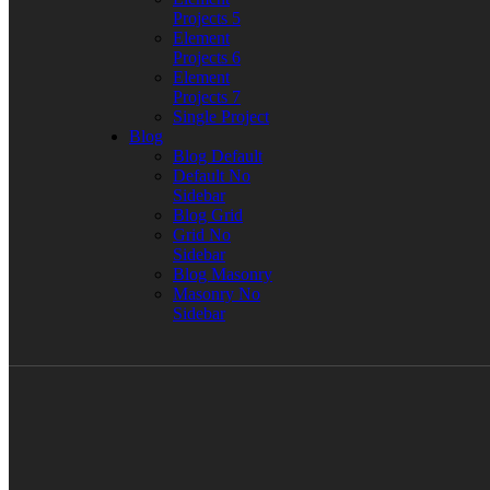
Projects 5
Element
Projects 6
Element
Projects 7
Single Project
Blog
Blog Default
Default No
Sidebar
Blog Grid
Grid No
Sidebar
Blog Masonry
Masonry No
Sidebar