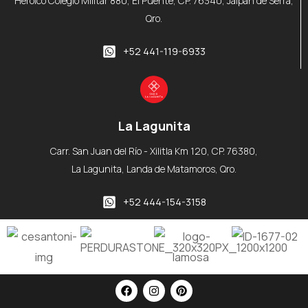
Heroico Colegio Militar 880, El Puente, CP. 76340, Jalpan de Serra,
Qro.
+52 441-119-6933
La Lagunita
Carr. San Juan del Río - Xilitla Km 120, CP. 76380,
La Lagunita, Landa de Matamoros, Qro.
+52 444-154-3158