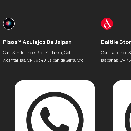
Pisos Y Azulejos De Jalpan
Daltile Sto
Carr. San Juan del Río - Xilitla s/n, Col.
Carr. Jalpan de S
Alcantarillas, CP. 76340, Jalpan de Serra, Qro.
las cañas, CP. 7