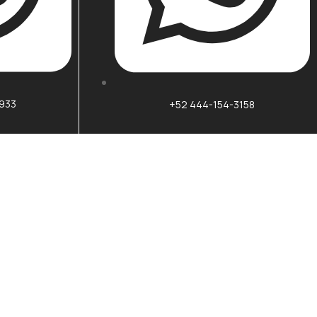
6933
+52 444-154-3158